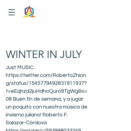
WINTER IN JULY
Just MUSIC...
https://twitter.com/RobertoZhion
g/status/1545779492831911937?
t=eEqhzd2juHdhoQuro9TgWg&s=
08
Buen fin de semana, y a jugar
un poquito con nuestra música de
invierno juliano! Roberto F.
Salazar-Córdova
https://wa.me/c/593998033249