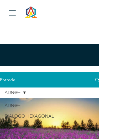
Entrada
ADN@+
ADN@+
DIALOGO HEXAGONAL
P
A