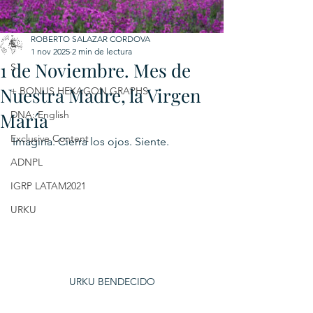
C
ROBERTO SALAZAR CORDOVA
E
1 nov 2025
2 min de lectura
1 de Noviembre. Mes de
S
Nuestra Madre, la Virgen
+ BONUS HEXAGON GRAPHS
María
DNA: English
Exclusive Content
Imagina. Cierra los ojos. Siente.
ADNPL
IGRP LATAM2021
URKU
URKU BENDECIDO