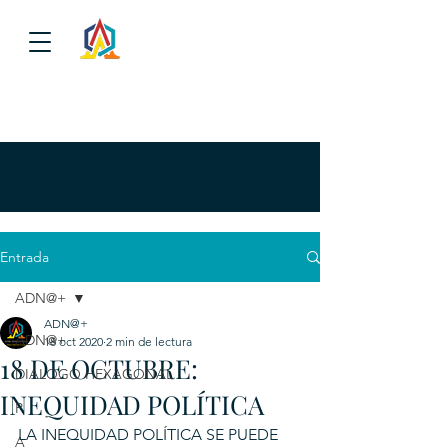
Entrada
ADN@+
ADN@+
ADN@+
18 oct 2020
2 min de lectura
18 DE OCTUBRE:
DIALOGO HEXAGONAL
INEQUIDAD POLÍTICA
P
LA INEQUIDAD POLÍTICA SE PUEDE 
A