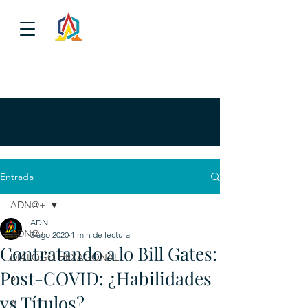
Entrada
ADN@+
ADN
ADN@+
3 ago 2020
1 min de lectura
Contratando a lo Bill Gates:
DIALOGO HEXAGONAL
Post-COVID: ¿Habilidades
P
vs Títulos?
A