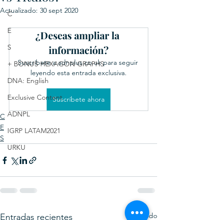
Actualizado:
30 sept 2020
C
E
¿Deseas ampliar la 
S
información?
Suscríbete a adnplus.co.uk para seguir 
+ BONUS HEXAGON GRAPHS
leyendo esta entrada exclusiva.
DNA: English
Exclusive Content
Suscríbete ahora
ADNPL
C
E
IGRP LATAM2021
S
URKU
Ver todo
Entradas recientes