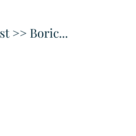
URKU
 >> Boric...
EXAGON GROUP
7. APP
LAT-AM/UK-GL