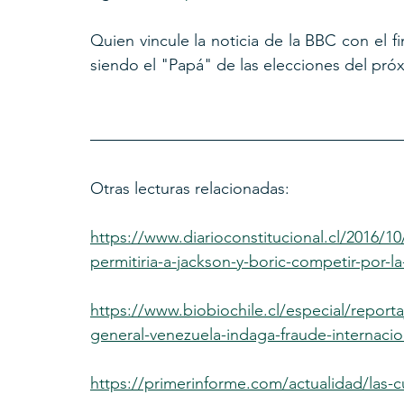
Quien vincule la noticia de la BBC con el f
siendo el "Papá" de las elecciones del pró
Otras lecturas relacionadas: 
https://www.diarioconstitucional.cl/2016/
permitiria-a-jackson-y-boric-competir-por-l
https://www.biobiochile.cl/especial/reportaj
general-venezuela-indaga-fraude-internacio
https://primerinforme.com/actualidad/las-cu