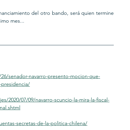
inanciamiento del otro bando, será quien termine 
ximo mes...
10/26/senador-navarro-presento-mocion-que-
a-presidencia/
es/2020/07/09/navarro-scuncio-la-mira-la-fiscal-
nal.shtml
entas-secretas-de-la-politica-chilena/