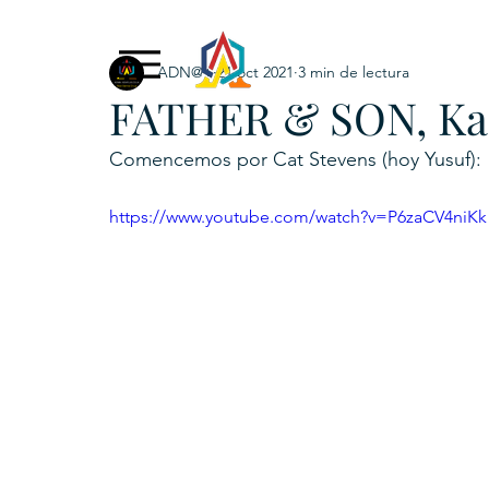
ADN@+
21 oct 2021
3 min de lectura
Exclusive Content
ADNPL
IGRP LATAM2021
FATHER & SON, Kast
. URKU (Token)
5. CSPINC.TECH
6. H
Comencemos por Cat Stevens (hoy Yusuf):
https://www.youtube.com/watch?v=P6zaCV4niKk