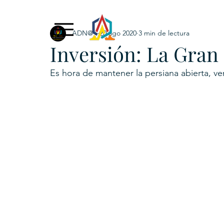
ADN@+
20 ago 2020
3 min de lectura
Exclusive Content
ADNPL
IGRP LATAM2021
Inversión: La Gran
. URKU (Token)
5. CSPINC.TECH
6. H
Es hora de mantener la persiana abierta, ven