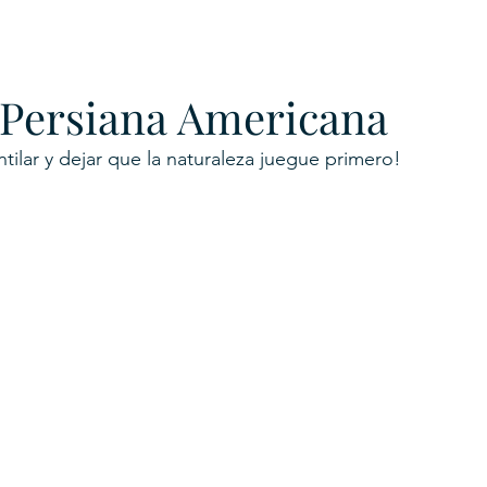
URKU
 Persiana Americana
EXAGON GROUP
7. APP
LAT-AM/UK-GL
tilar y dejar que la naturaleza juegue primero!