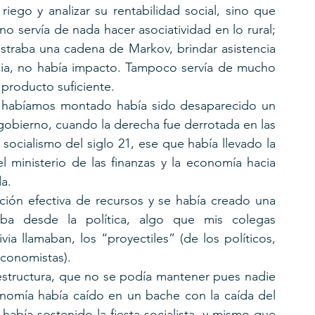
iego y analizar su rentabilidad social, sino que 
o servía de nada hacer asociatividad en lo rural; 
straba una cadena de Markov, brindar asistencia 
ncia, no había impacto. Tampoco servía de mucho 
 producto suficiente.
ue habíamos montado había sido desaparecido un 
gobierno, cuando la derecha fue derrotada en las 
ocialismo del siglo 21, ese que había llevado la 
l ministerio de las finanzas y la economía hacia 
a. 
ción efectiva de recursos y se había creado una 
ba desde la política, algo que mis colegas 
ia llamaban, los “proyectiles” (de los políticos, 
economistas).
estructura, que no se podía mantener pues nadie 
conomía había caído en un bache con la caída del 
abía sostenido la fiesta socialista, y mismo que 