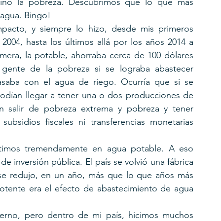
, sino la pobreza. Descubrimos que lo que más 
l agua. Bingo!
acto, y siempre lo hizo, desde mis primeros 
2004, hasta los últimos allá por los años 2014 a 
mera, la potable, ahorraba cerca de 100 dólares 
 gente de la pobreza si se lograba abastecer 
asaba con el agua de riego. Ocurría que si se 
dían llegar a tener una o dos producciones de 
an salir de pobreza extrema y pobreza y tener 
subsidios fiscales ni transferencias monetarias 
rtimos tremendamente en agua potable. A eso 
 inversión pública. El país se volvió una fábrica 
se redujo, en un año, más que lo que años más 
otente era el efecto de abastecimiento de agua 
ierno, pero dentro de mi país, hicimos muchos 