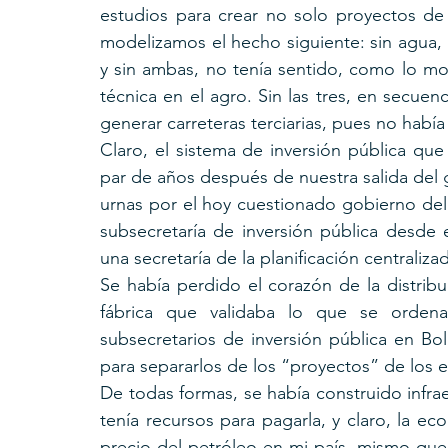
estudios para crear no solo proyectos de r
modelizamos el hecho siguiente: sin agua, n
y sin ambas, no tenía sentido, como lo mo
técnica en el agro. Sin las tres, en secue
generar carreteras terciarias, pues no había
Claro, el sistema de inversión pública q
par de años después de nuestra salida del 
urnas por el hoy cuestionado gobierno del s
subsecretaría de inversión pública desde e
una secretaría de la planificación centralizad
Se había perdido el corazón de la distribu
fábrica que validaba lo que se ordena
subsecretarios de inversión pública en Boliv
para separarlos de los “proyectos” de los 
De todas formas, se había construido infra
tenía recursos para pagarla, y claro, la e
precio del petróleo en mi país, mismo que h