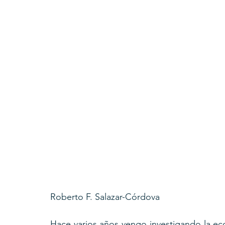
Roberto F. Salazar-Córdova
Hace varios años vengo investigando la ec