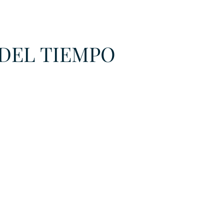
URKU
DEL TIEMPO
EXAGON GROUP
7. APP
LAT-AM/UK-GL