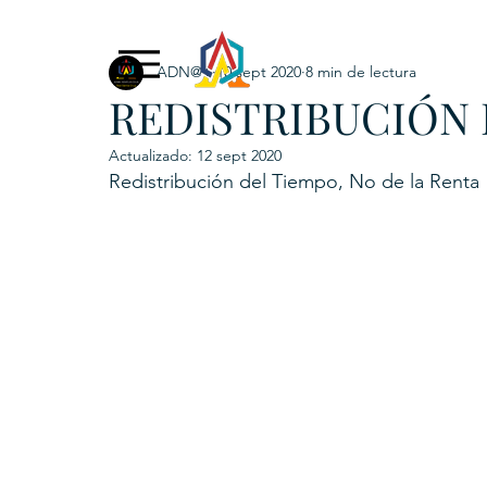
ADN@+
10 sept 2020
8 min de lectura
Exclusive Content
ADNPL
IGRP LATAM2021
REDISTRIBUCIÓN 
. URKU (Token)
5. CSPINC.TECH
6. H
Actualizado:
12 sept 2020
Redistribución del Tiempo, No de la Renta