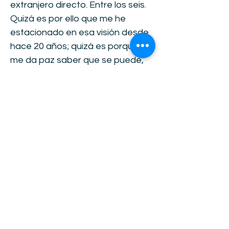
extranjero directo. Entre los seis.
Quizá es por ello que me he
estacionado en esa visión desde
hace 20 años; quizá es porque
me da paz saber que se puede,
entre todos, cohesionadamente,
por experiencia, articular lo
político con lo ambiental, lo
cultural, lo económico y lo social.
Quizá sea por misericordia; no lo
sé. Lo que sí estoy seguro, cada
vez que dialogo hexagonalmente,
es que es por la gracia de Dios.
Doy testimonio. Solo eso. Quizá
de mala forma, pero lo hago de la
mejor forma en la que puedo
trabajar después de orar, y de la