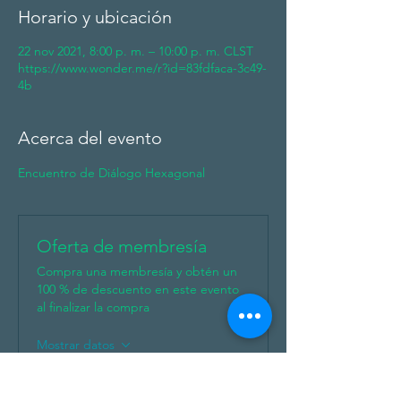
Horario y ubicación
22 nov 2021, 8:00 p. m. – 10:00 p. m. CLST
https://www.wonder.me/r?id=83fdfaca-3c49-
4b
Acerca del evento
Encuentro de Diálogo Hexagonal
Oferta de membresía
Compra una membresía y obtén un
100 % de descuento en este evento
al finalizar la compra
Mostrar datos