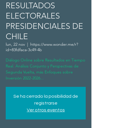
RESULTADOS
ELECTORALES
PRESIDENCIALES DE
CHILE
lun, 22 nov
  |  
https://www.wonder.me/r?
id=83fdfaca-3c49-4b
Diálogo Online sobre Resultados en Tiempo
Real. Análisis Conjunto y Perspectivas de
Segunda Vuelta, más Enfoques sobre
Inversión 2022-2026...
Se ha cerrado la posibilidad de
registrarse
Ver otros eventos