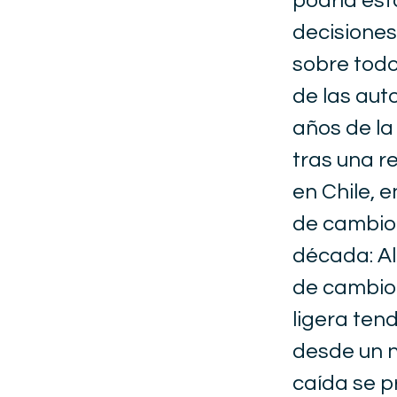
podría est
decisiones
sobre todo
de las aut
años de la 
tras una r
en Chile, e
de cambio 
década: Al 
de cambio 
ligera ten
desde un n
caída se p