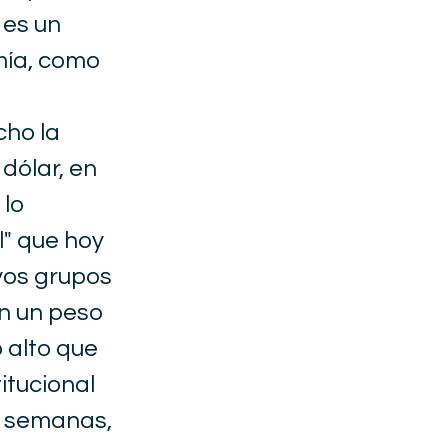
 es un
mía, como
cho la
dólar, en
 lo
l" que hoy
uyos grupos
on un peso
o alto que
itucional
s semanas,