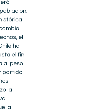
berá
población.
histórica
e cambio
echos, el
Chile ha
sta el fin
a al peso
r partido
os...
zo la
va
ue la