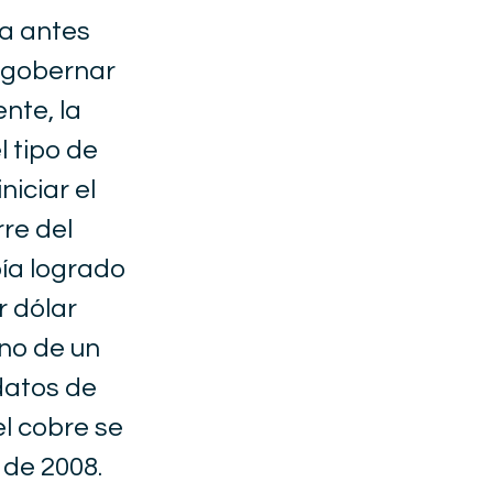
da antes
a gobernar
nte, la
l tipo de
iciar el
rre del
bía logrado
r dólar
ano de un
datos de
el cobre se
 de 2008.