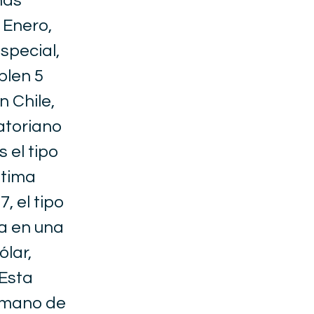
nas
 Enero,
special,
plen 5
n Chile,
uatoriano
s el tipo
ltima
, el tipo
a en una
ólar,
 Esta
a mano de