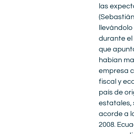
las expect
(Sebastián 
llevándolo
durante el
que apunta
habían man
empresa cu
fiscal y e
país de or
estatales, 
acorde a l
2008. Ecua