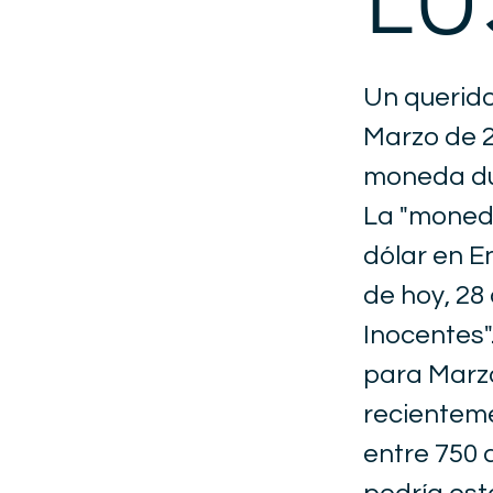
Un querido
Marzo de 2
moneda dur
La "moneda
dólar en E
de hoy, 28
Inocentes"
para Marzo
recienteme
entre 750 