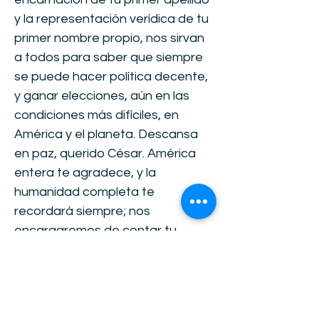
y la representación verídica de tu
primer nombre propio, nos sirvan
a todos para saber que siempre
se puede hacer política decente,
y ganar elecciones, aún en las
condiciones más difíciles, en
América y el planeta. Descansa
en paz, querido César. América
entera te agradece, y la
humanidad completa te
recordará siempre; nos
encargaremos de contar tu
historia siempre que podamos,
como una vida ejemplar para
todos los líderes de la nueva
humanidad. RECORDANDO TU