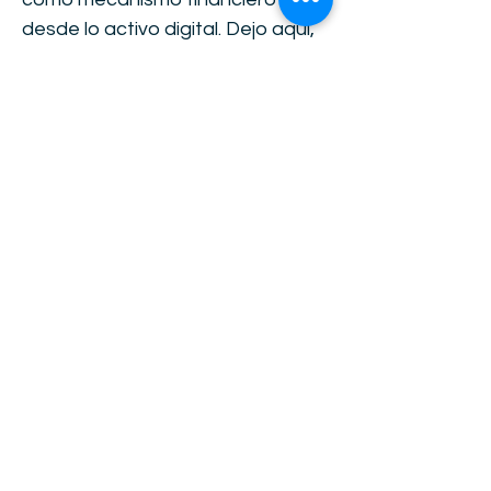
desde lo activo digital. Dejo aquí,
como DEAL MAKER, el
documento que ayer hemos
podido aprobar, como Red, en
Asamblea, de manera UNÁNIME,
pues de seguro será fuente
constitucional del proceso
operativo que ha comenzado un
4 de Junio de 2025, día en el que
hace 195 años pasó a vida eterna
nuestro querido Mariscal José
Antonio de Sucre. Agradecemos,
desde siempre, a nuestra querida
Madre Dolorosa, a quien
convergimos desde que fuimos
Consagrados a ella, como