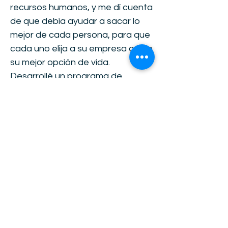
recursos humanos, y me dí cuenta
de que debía ayudar a sacar lo
mejor de cada persona, para que
cada uno elija a su empresa como
su mejor opción de vida.
Desarrollé un programa de
empoderamiento. En México
hemos sido acogidos por la
comunidad ecuatoriana y eso nos
ha ayudado a facilitar el proceso",
nos dice Karina.
Les invitamos a conocer el qué y
cuánto, el cómo y por qué, y para
quién ha orientado su servicio
Karina en América Latina, y
también en los sectores