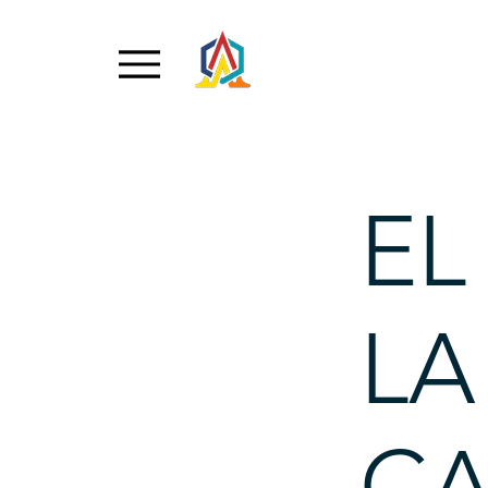
EL
LA
CA