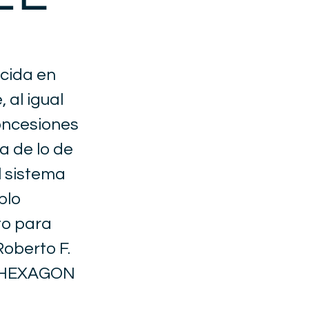
ucida en
 al igual
concesiones
a de lo de
el sistema
plo
to para
Roberto F.
 HEXAGON