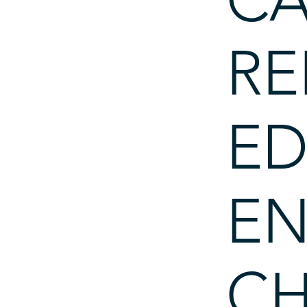
RE
E
EN
CH