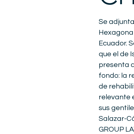
Se adjunta
Hexagonal,
Ecuador. Se
que el de I
presenta d
fondo: la r
de rehabil
relevante 
sus gentil
Salazar-
GROUP LA