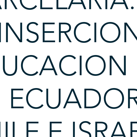
INSERCION
DUCACION
 ECUADOR
ILE E ISRA