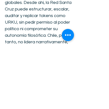
globales. Desde ahí, la Red Santa
Cruz puede estructurar, escalar,
auditar y replicar tokens como
URKU, sin pedir permiso al poder
político ni comprometer su
autonomía filosófica. Chile, por
tanto, no lidera narrativamente,
pero actúa como plataforma de
interoperabilidad, donde lo
diseñado desde Ecuador puede
trazarse, medirse, regularse y
distribuirse globalmente, con
respaldo institucional privado, no
estatal. 4. Los ANDES-8 frente al
nuevo paradigma: tokenizar o
perder soberanía En este
escenario, los países del bloque