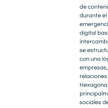
de conteni
durante el
emergencia
digital ba
intercambi
se estruct
con una ló
empresas,
relaciones
Hexagonal.
principalm
sociales d