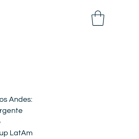
los Andes:
ergente
o
oup LatAm