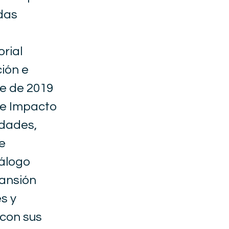
das
rial
ción e
re de 2019
de Impacto
idades,
e
iálogo
pansión
s y
 con sus