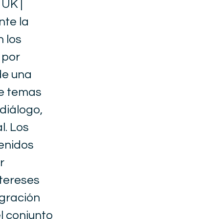
UK |
nte la
 los
 por
de una
de temas
 diálogo,
l. Los
tenidos
r
ntereses
egración
el conjunto