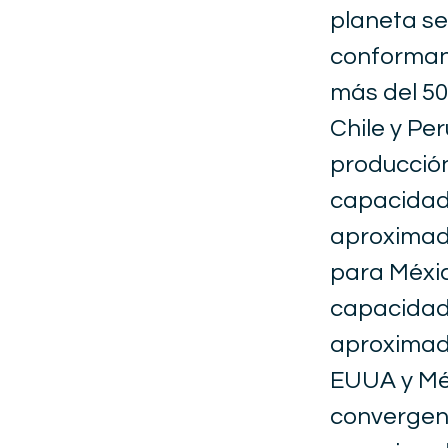
planeta se
conforman 
más del 50
Chile y Pe
producción
capacidade
aproximada
para Méxic
capacidade
aproximada
EUUA y Mé
convergenc