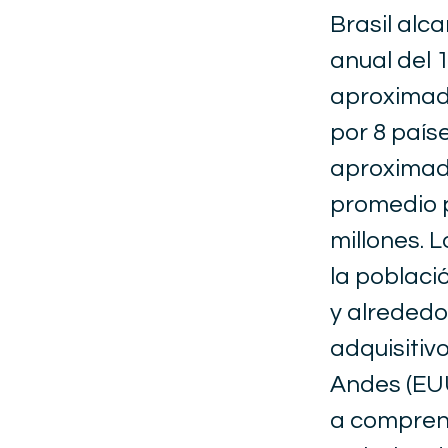
Brasil alc
anual del 
aproximad
por 8 país
aproximada
promedio 
millones.
la poblaci
y alrededo
adquisitiv
Andes (EUU
a comprend