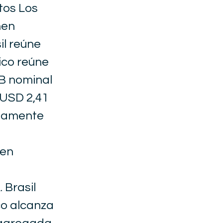
tos Los
nen
il reúne
ico reúne
IB nominal
USD 2,41
adamente
 en
 Brasil
co alcanza