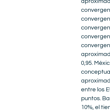
aproximada
convergen
convergenc
convergenc
convergenc
convergen
aproximad
0,95. Méxi
conceptual
aproximada
entre los 
puntos. Ba
10%, el ti