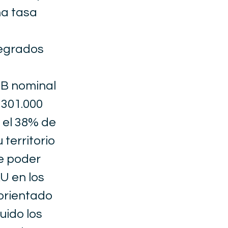
na tasa
tegrados
IB nominal
301.000
 el 38% de
territorio
e poder
U en los
orientado
uido los