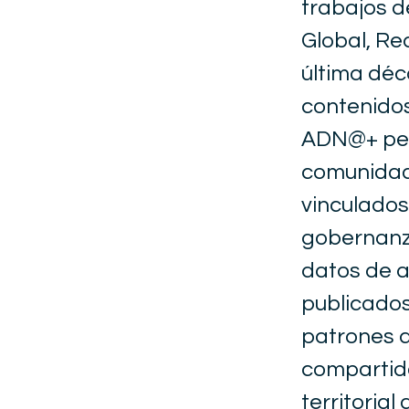
trabajos d
Global, Re
última déc
contenidos
ADN@+ per
comunidad 
vinculados 
gobernanza
datos de a
publicado
patrones d
compartido
territorial