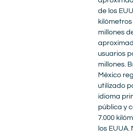
aproximada
de los EU
kilómetros
millones d
aproximada
usuarios p
millones. 
México reg
utilizado 
idioma pri
pública y 
7.000 kilóm
los EUUA. 