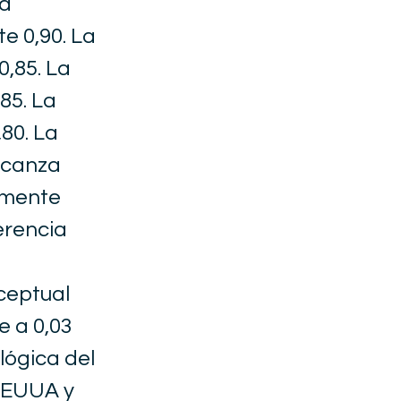
La
 0,90. La
,85. La
85. La
80. La
lcanza
amente
erencia
ceptual
 a 0,03
lógica del
s EUUA y