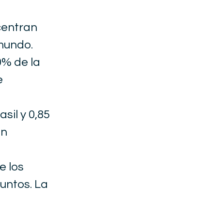
centran
 mundo.
0% de la
e
sil y 0,85
en
e los
untos. La