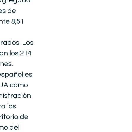
 agregada
es de
te 8,51
rados. Los
an los 214
nes.
español es
EUUA como
nistración
ra los
itorio de
mo del