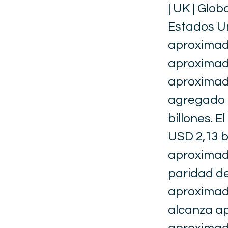
| UK | Glo
Estados U
aproximada
aproximad
aproximada
agregado 
billones. 
USD 2,13 b
aproximada
paridad de
aproximada
alcanza a