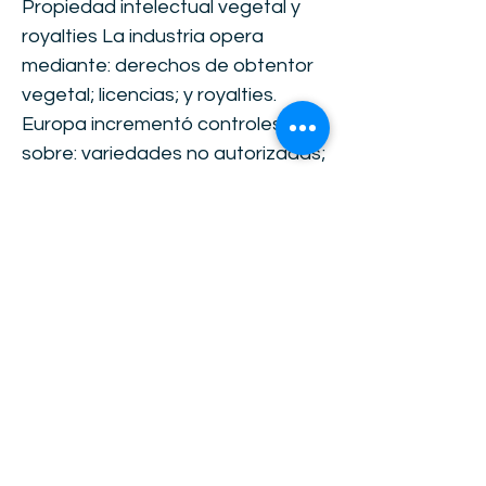
Propiedad intelectual vegetal y
royalties La industria opera
mediante: derechos de obtentor
vegetal; licencias; y royalties.
Europa incrementó controles
sobre: variedades no autorizadas;
trazabilidad genética; y
cumplimiento varietal (TZVS,
2026). En Ecuador se registraron
controversias sobre: pago de
regalías; y uso comunitario de
variedades protegidas (TZVS,
2024). 11. Riesgo financiero y
vulnerabilidad comercial Caso
analizado: deuda retenida: USD
45.000. Equivalencias: 10,3% de
ventas anuales; 1 mes de ventas