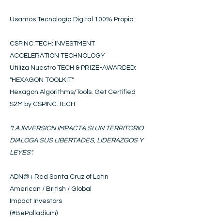
Usamos Tecnología Digital 100% Propia.
CSPINC.TECH: INVESTMENT
ACCELERATION TECHNOLOGY
Utiliza Nuestro TECH & PRIZE-AWARDED:
"HEXAGON
T
OOLKIT
"
Hexagon Algorithms/Tools. Get Certified
S2M by CSPINC.TECH
"LA INVERSION IMPACTA SI UN TERRITORIO
DIALOGA SUS LIBERTADES, LIDERAZGOS Y
LEYES".
ADN@+
Red Santa Cruz of Latin
American / British / Global
Impact Investors
(#BePalladium)​