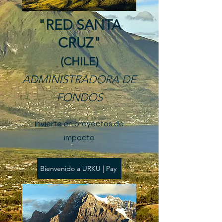
"RED SANTA
CRUZ"
(CHILE)
ADMINISTRADORA DE
FONDOS
Invierte en proyectos de
impacto
Bienvenido a URKU | Pay