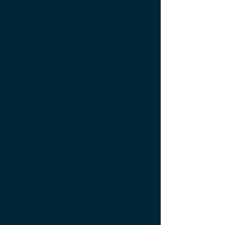
URKU FINANCIA
PROYECTOS
ANDINOS DE
IMPACTO
COMPRA HOY UN
TOKEN URKU
Y ALMACENA 1
TONELADA DE CO2
¿Tienes preguntas?
Escríbenos por
WhatsApp