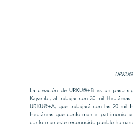
URKU@+B
La creación de URKU@+B es un paso signi
Kayambi, al trabajar con 30 mil Hectáreas
URKU@+A, que trabajará con las 20 mil He
Hectáreas que conforman el patrimonio anc
conforman este reconocido pueblo human