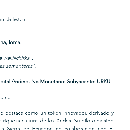
min de lectura
URKU
EXAGON GROUP
7. APP
LAT-AM/UK-GL
na, loma.
 wakllichirka". 
las sementeras".
igital Andino. No Monetario: Subyacente: URKU
ndino
se destaca como un token innovador, derivado y 
 riqueza cultural de los Andes. Su piloto ha sido 
a Sierra de Ecuador, en colaboración con El 