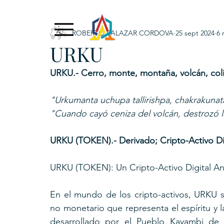
ROBERTO SALAZAR CORDOVA
25 sept 2024
6 
Exclusive Content
ADNPL
IGRP LATAM2021
URKU
. URKU (Token)
5. CSPINC.TECH
6. H
URKU.- Cerro, monte, montaña, volcán, coli
"Urkumanta uchupa tallirishpa, chakrakunata
"Cuando cayó ceniza del volcán, destrozó 
URKU (TOKEN).- Derivado; Cripto-Activo D
URKU (TOKEN): Un Cripto-Activo Digital A
En el mundo de los cripto-activos, URKU 
no monetario que representa el espíritu y la
desarrollado por el Pueblo Kayambi de l