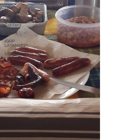
GRAPHS
DNA:
English
Exclusive
Content
ADNPL
IGRP
LATAM2021
URKU