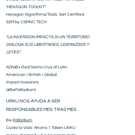
"HEXAGON
T
OOLKIT
"
Hexagon Algorithms/Tools. Get Certified
S2M by CSPINC.TECH
"LA INVERSION IMPACTA SI UN TERRITORIO
DIALOGA SUS LIBERTADES, LIDERAZGOS Y
LEYES".
ADN@+
Red Santa Cruz of Latin
American / British / Global
Impact Investors
(#BePalladium)​
URKU NOS AYUDA A SER
RESPONSABLES MES TRAS MES
Be
Palladium
Cuida la Vida: Ahorra 1 Token URKU