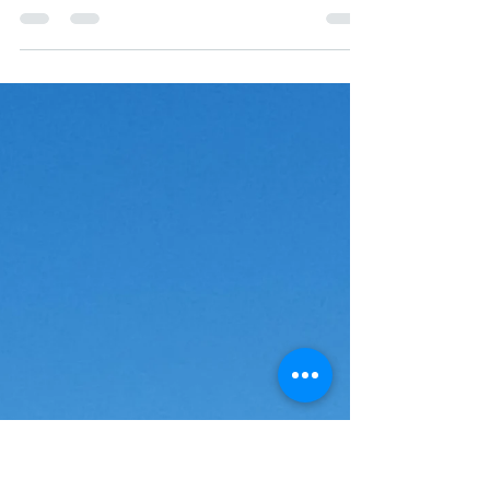
ROBERTO SALAZAR CORDOVA
9 jul
7 min de lectura
EL TRUCO DEL SORTEO FIFA
¿El sorteo determina potencial para avanzar a
fases decisivas bajo escenarios favorables? El
ranking estructural del algoritmo ADN@+6 ubica
a Ecuador en el 9.º lugar entre las 48 selecciones
al cierre de la calibración, con un índice
Z=167,9923. Se sitúa detrás de Argentina,
Colombia, Marruecos, México, Francia, Portugal,
Brasil y España, y muy próximo a Suiza, Croacia y
Estados Unidos. Esta posición refleja una
estructura competitiva sólida que no mostró su
cruce con Méxic