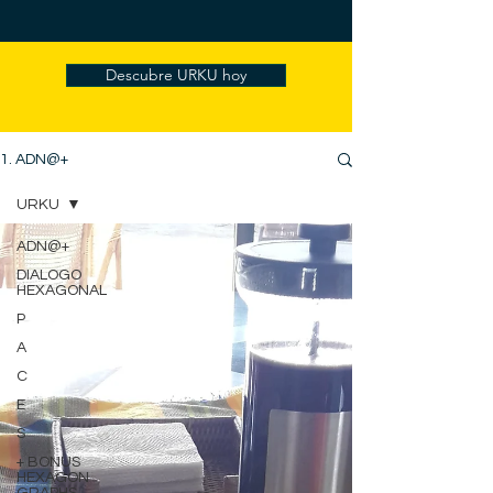
Descubre URKU hoy
1. ADN@+
URKU
ADN@+
DIALOGO
HEXAGONAL
P
A
C
E
S
+ BONUS
HEXAGON