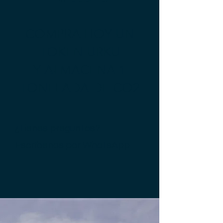
COMPRA HOY UN
TOKEN URKU
Y ALMACENA 1
TONELADA DE CO2
¿Tienes preguntas?
Escríbenos por
WhatsApp