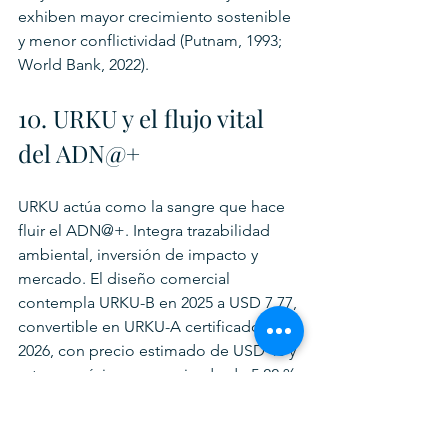
exhiben mayor crecimiento sostenible 
y menor conflictividad (Putnam, 1993; 
World Bank, 2022).
10. URKU y el flujo vital 
del ADN@+
URKU actúa como la sangre que hace 
fluir el ADN@+. Integra trazabilidad 
ambiental, inversión de impacto y 
mercado. El diseño comercial 
contempla URKU-B en 2025 a USD 7,77, 
convertible en URKU-A certificado en 
2026, con precio estimado de USD 40 y 
retorno mínimo comunicado de 5,22 % 
(ADNplus, 2024).
Este instrumento reduce 
incertidumbre, financia transición y 