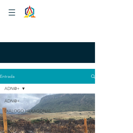
Entrada
ADN@+
ADN@+
DIALOGO HEXAGONAL
P
A