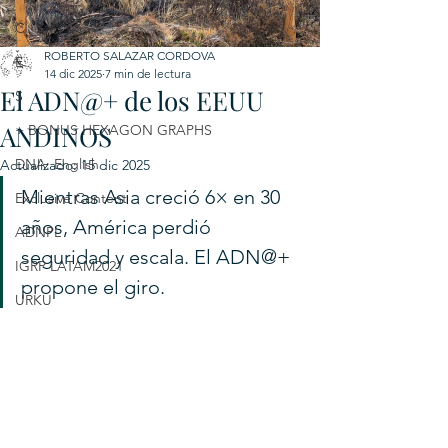
C
ROBERTO SALAZAR CORDOVA
E
14 dic 2025
7 min de lectura
El ADN@+ de los EEUU
S
ANDINOS
+ BONUS HEXAGON GRAPHS
DNA: English
Actualizado:
15 dic 2025
Mientras Asia creció 6× en 30 
Exclusive Content
años, América perdió 
ADNPL
seguridad y escala. El ADN@+ 
IGRP LATAM2021
propone el giro.
URKU