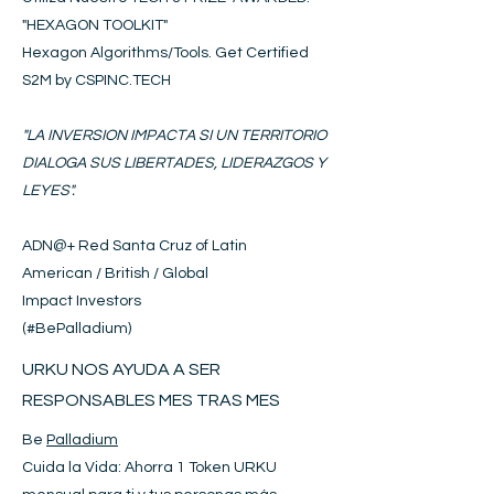
"HEXAGON
T
OOLKIT
"
Hexagon Algorithms/Tools. Get Certified
S2M by CSPINC.TECH
"LA INVERSION IMPACTA SI UN TERRITORIO
DIALOGA SUS LIBERTADES, LIDERAZGOS Y
LEYES".
ADN@+
Red Santa Cruz of Latin
American / British / Global
Impact Investors
(#BePalladium)​
URKU NOS AYUDA A SER
RESPONSABLES MES TRAS MES
Be
Palladium
Cuida la Vida: Ahorra 1 Token URKU