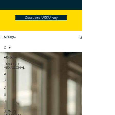
Descubre URKU hoy
1. ADN@+
C
ADN@+
DIALOGO
HEXAGONAL
P
A
C
E
S
+
BONUS