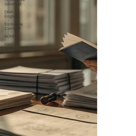
HEXAGON
GRAPHS
DNA:
English
Exclusive
Content
ADNPL
IGRP
LATAM2021
URKU