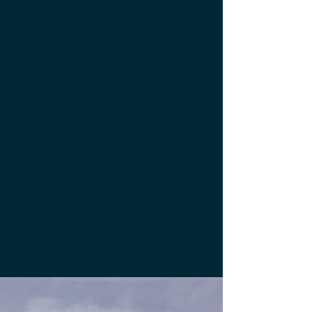
COMPRA HOY UN
TOKEN URKU
Y ALMACENA 1
TONELADA DE CO2
¿Tienes preguntas?
Escríbenos por
WhatsApp