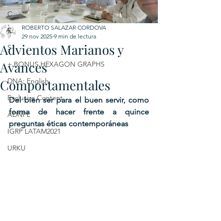
C
ROBERTO SALAZAR CORDOVA
E
29 nov 2025
9 min de lectura
Advientos Marianos y
S
Avances
+ BONUS HEXAGON GRAPHS
Comportamentales
DNA: English
Exclusive Content
Del bien ser para el buen servir, como 
forma de hacer frente a quince 
ADNPL
preguntas éticas contemporáneas
IGRP LATAM2021
URKU