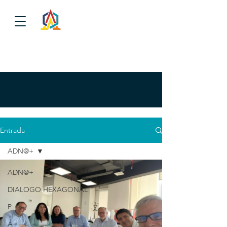
Entrada
ADN@+
ADN@+
DIALOGO HEXAGONAL
P
A