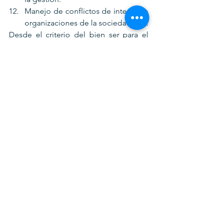
Manejo de conflictos de interés en 
organizaciones de la sociedad civil.
Desde el criterio del bien ser para el 
buen servir:
Capacidades éticas
: el servicio 
público exige independencia real 
frente a presiones, capacidad de 
explicar decisiones complejas y 
sensibilidad para priorizar a 
quienes cargan con mayor 
vulnerabilidad. Cada política, 
decreto y presupuesto se lee 
como oportunidad de cuidado.
Confianza como indicador
: la 
gestión se evalúa también por su 
impacto en credibilidad, 
transparencia percibida y 
experiencia de justicia cotidiana. 