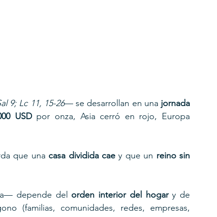
Sal 9; Lc 11, 15-26
— se desarrollan en una 
jornada 
000 USD
 por onza, Asia cerró en rojo, Europa 
erda que una 
casa dividida cae
 y que un 
reino sin 
ía— depende del 
orden interior del hogar
 y de 
no (familias, comunidades, redes, empresas, 