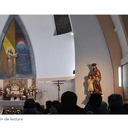
URKU
EXAGON GROUP
7. APP
LAT-AM/UK-GL
in de lectura