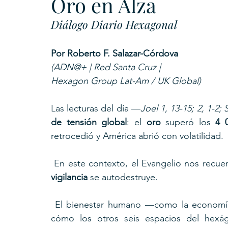
Oro en Alza
Diálogo Diario Hexagonal
Por Roberto F. Salazar-Córdova
(ADN@+ | Red Santa Cruz | 
Hexagon Group Lat-Am / UK Global)
Las lecturas del día —
Joel 1, 13-15; 2, 1-2; 
de tensión global
: el 
oro
 superó los 
4 
retrocedió y América abrió con volatilidad.
 En este contexto, el Evangelio nos recu
vigilancia
 se autodestruye.
 El bienestar humano —como la econom
cómo los otros seis espacios del hexágo