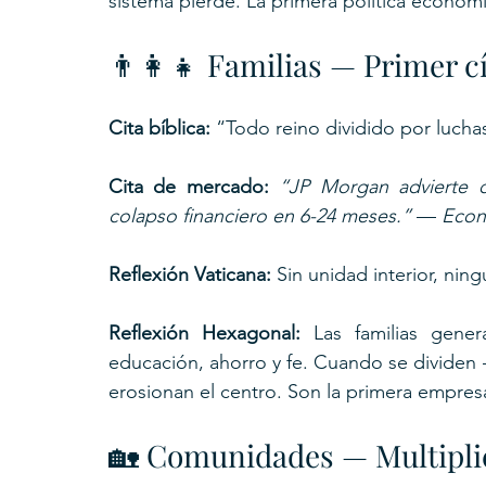
sistema pierde. La primera política económic
👨‍👩‍👧 Familias — Primer 
Cita bíblica: 
“Todo reino dividido por luchas 
Cita de mercado: 
“JP Morgan advierte q
colapso financiero en 6-24 meses.”
 — 
Econ
Reflexión Vaticana:
 Sin unidad interior, ni
Reflexión Hexagonal: 
Las familias gener
educación, ahorro y fe. Cuando se dividen
erosionan el centro. Son la primera empres
🏡 Comunidades — Multiplic