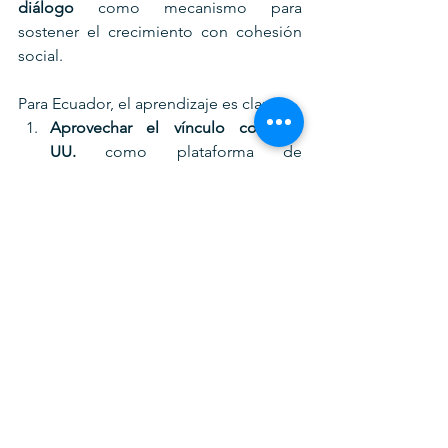
diálogo
 como mecanismo para 
sostener el crecimiento con cohesión 
social.
Para Ecuador, el aprendizaje es claro:
Aprovechar el vínculo con EE. 
UU.
 como plataforma de 
exportación, atracción de capital y 
transferencia tecnológica.
Institucionalizar el diálogo 
nacional
, siguiendo ejemplos de 
concertación que lograron 
estabilidad y resultados medibles 
en reducción de pobreza.
Combinar apertura y equidad
, 
destinando recursos liberados de 
subsidios hacia inversión social 
estratégica.