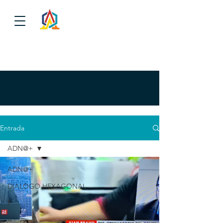
Entrada
ADN@+
ADN@+
DIALOGO HEXAGONAL
P
A