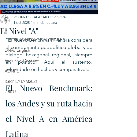
C
ROBERTO SALAZAR CORDOVA
E
1 oct 2025
4 min de lectura
El Nivel "A"
S
+ BONUS HEXAGON GRAPHS
“El Nuevo Benchmark” ahora considera 
el componente geopolítico global y de 
DNA: English
diálogo hexagonal regional, siempre 
Exclusive Content
en positivo. Aquí el sustento, 
refrendado en hechos y comparativos.
ADNPL
IGRP LATAM2021
El Nuevo Benchmark: 
URKU
los Andes y su ruta hacia 
el Nivel A en América 
Latina