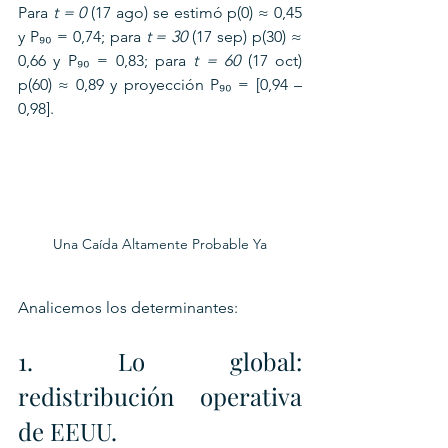
Para 
t = 0
 (17 ago) se estimó p(0) ≈ 0,45 
y P₉₀ = 0,74; para 
t = 30
 (17 sep) p(30) ≈ 
0,66 y P₉₀ = 0,83; para 
t = 60
 (17 oct) 
p(60) ≈ 0,89 y proyección P₉₀ = [0,94 – 
0,98].
Una Caída Altamente Probable Ya
Analicemos los determinantes:
1. Lo global: 
redistribución operativa 
de EEUU.