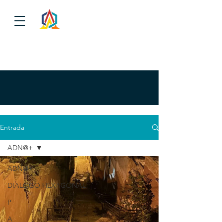
Entrada
ADN@+
ADN@+
DIALOGO HEXAGONAL
P
A