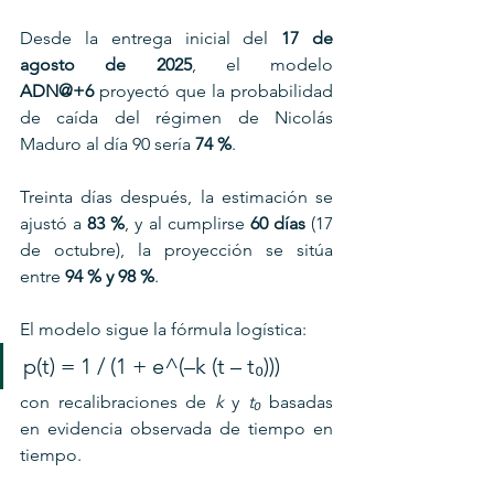
Desde la entrega inicial del 
17 de 
agosto de 2025
, el modelo 
ADN@+6
 proyectó que la probabilidad 
de caída del régimen de Nicolás 
Maduro al día 90 sería 
74 %
. 
Treinta días después, la estimación se 
ajustó a 
83 %
, y al cumplirse 
60 días
 (17 
de octubre), la proyección se sitúa 
entre 
94 % y 98 %
.
El modelo sigue la fórmula logística:
p(t) = 1 / (1 + e^(–k (t – t₀)))
con recalibraciones de 
k
 y 
t₀
 basadas 
en evidencia observada de tiempo en 
tiempo.