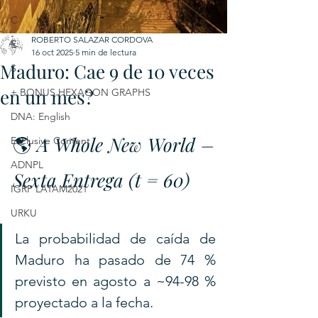
C
ROBERTO SALAZAR CORDOVA
E
16 oct 2025
5 min de lectura
Maduro: Cae 9 de 10 veces
S
en un mes?
+ BONUS HEXAGON GRAPHS
DNA: English
🌎 
A Whole New World – 
Exclusive Content
ADNPL
Sexta Entrega (t = 60)
IGRP LATAM2021
URKU
La probabilidad de caída de 
Maduro ha pasado de 74 % 
previsto en agosto a ~94-98 % 
proyectado a la fecha.