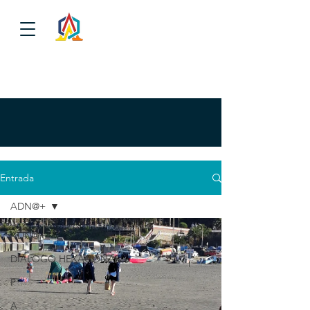
Entrada
ADN@+
ADN@+
DIALOGO HEXAGONAL
P
A