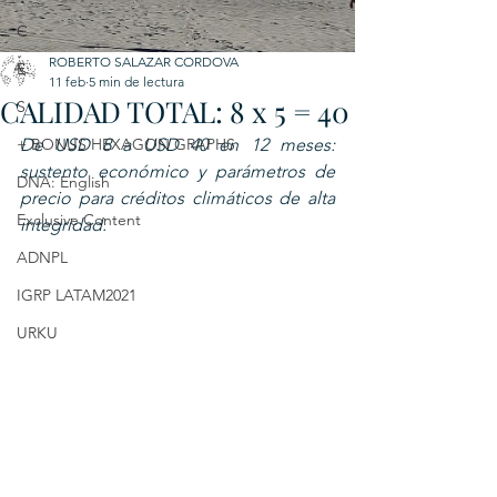
C
ROBERTO SALAZAR CORDOVA
E
11 feb
5 min de lectura
CALIDAD TOTAL: 8 x 5 = 40
S
+ BONUS HEXAGON GRAPHS
De USD 8 a USD 40 en 12 meses: 
sustento económico y parámetros de 
DNA: English
precio para créditos climáticos de alta 
Exclusive Content
integridad.
ADNPL
IGRP LATAM2021
URKU