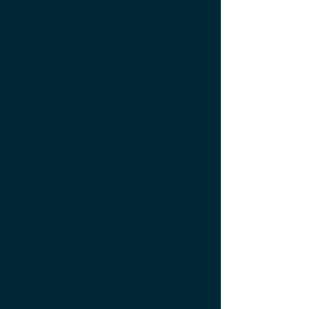
URKU FINANCIA
PROYECTOS
ANDINOS DE
IMPACTO
COMPRA HOY UN
TOKEN URKU
Y ALMACENA 1
TONELADA DE CO2
¿Tienes preguntas?
Escríbenos por
WhatsApp