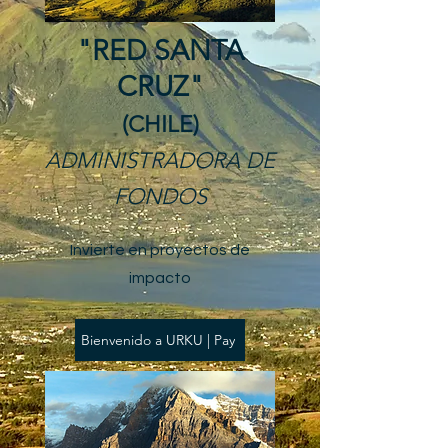
"RED SANTA
CRUZ"
(CHILE)
ADMINISTRADORA DE
FONDOS
Invierte en proyectos de
impacto
Bienvenido a URKU | Pay