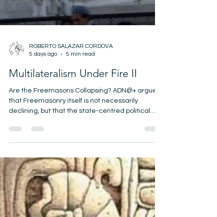
ROBERTO SALAZAR CORDOVA
5 days ago
5 min read
Multilateralism Under Fire II
Are the Freemasons Collapsing? ADN@+ argues
that Freemasonry itself is not necessarily
declining, but that the state-centred political
paradigm historically associated with much of
Continental Freemasonry is losing influence. As
political multilateralism gives way to markets,
capital, technology and strategic
competitiveness, the post-1945 order is being
transformed. The result is not the end of
cooperation, but the emergence of a new
civilizational balance based on strategic