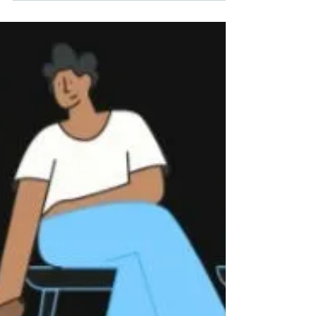
supranational governance. From the Rome
Statute to the Trump administration's challenge
to the International Criminal Court, the article
analyzes how strategic competition, tariffs and
constitutional authority are reshaping the rules-
based international order. It also assesses the
implications, costs and benefits for open
economies such as Chile in an increasingly
fragmented world.