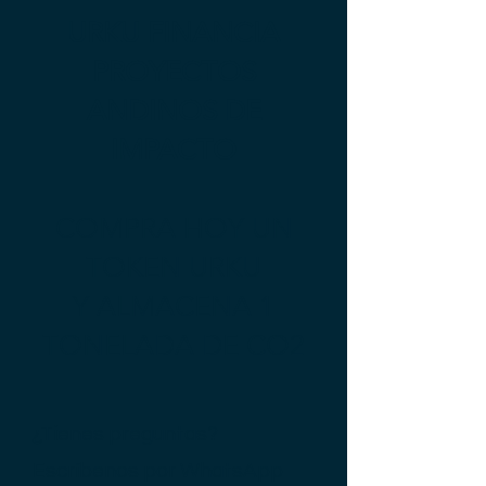
URKU FINANCIA
PROYECTOS
ANDINOS DE
IMPACTO
COMPRA HOY UN
TOKEN URKU
Y ALMACENA 1
TONELADA DE CO2
¿Tienes preguntas?
Escríbenos por
WhatsApp