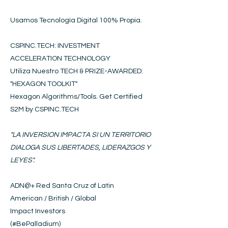
Usamos Tecnología Digital 100% Propia.
CSPINC.TECH: INVESTMENT
ACCELERATION TECHNOLOGY
Utiliza Nuestro TECH & PRIZE-AWARDED:
"HEXAGON
T
OOLKIT
"
Hexagon Algorithms/Tools. Get Certified
S2M by CSPINC.TECH
"LA INVERSION IMPACTA SI UN TERRITORIO
DIALOGA SUS LIBERTADES, LIDERAZGOS Y
LEYES".
ADN@+
Red Santa Cruz of Latin
American / British / Global
Impact Investors
(#BePalladium)​