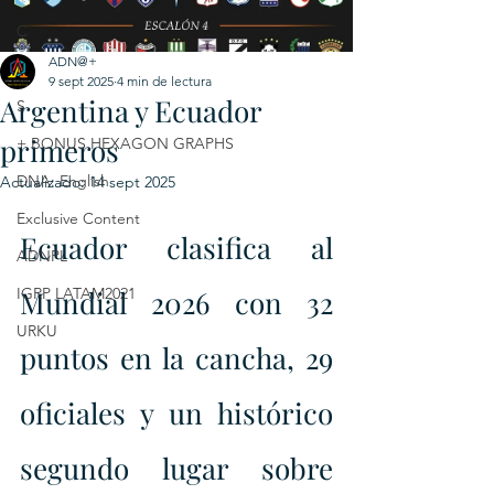
C
ADN@+
E
9 sept 2025
4 min de lectura
Argentina y Ecuador
S
primeros
+ BONUS HEXAGON GRAPHS
DNA: English
Actualizado:
14 sept 2025
Exclusive Content
Ecuador clasifica al 
ADNPL
IGRP LATAM2021
Mundial 2026 con 32 
URKU
puntos en la cancha, 29 
oficiales y un histórico 
segundo lugar sobre 