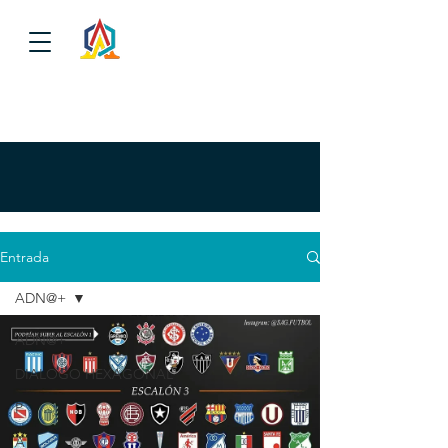
Entrada
ADN@+
ADN@+
DIALOGO HEXAGONAL
P
A