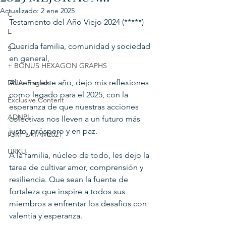
Actualizado:
2 ene 2025
C
Testamento del Año Viejo 2024 (*****)
E
Querida familia, comunidad y sociedad 
S
en general,
+ BONUS HEXAGON GRAPHS
Al cerrar este año, dejo mis reflexiones 
DNA: English
como legado para el 2025, con la 
Exclusive Content
esperanza de que nuestras acciones 
ADNPL
colectivas nos lleven a un futuro más 
justo, próspero y en paz.
IGRP LATAM2021
URKU
A la familia, núcleo de todo, les dejo la 
tarea de cultivar amor, comprensión y 
resiliencia. Que sean la fuente de 
fortaleza que inspire a todos sus 
miembros a enfrentar los desafíos con 
valentía y esperanza.