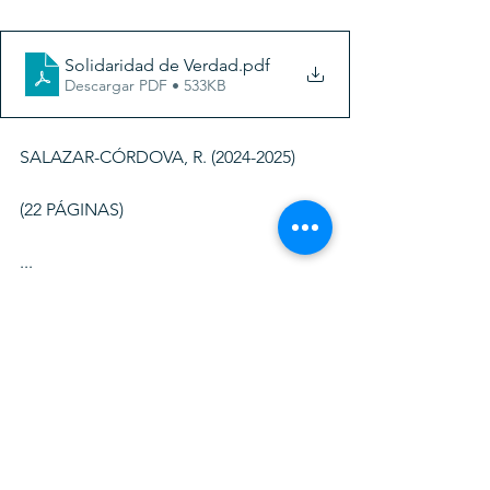
Solidaridad de Verdad
.pdf
Descargar PDF • 533KB
SALAZAR-CÓRDOVA, R. (2024-2025)
(22 PÁGINAS)
...
(*) Nota: El "Testamento del Año Viejo" 
es una tradición andina, 
específicamente, Ecuatoriana, cuyo 
ejemplo tradicional se suele acoplar 
de formas como la siguiente: 
Soy el moribundo señor Juan Elias; 