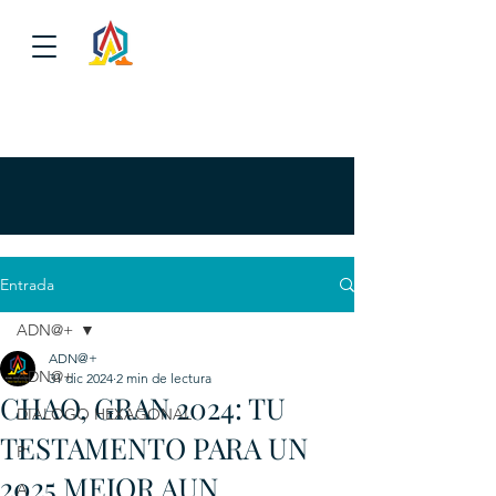
Entrada
ADN@+
ADN@+
ADN@+
31 dic 2024
2 min de lectura
CHAO, GRAN 2024: TU
DIALOGO HEXAGONAL
TESTAMENTO PARA UN
P
2025 MEJOR AUN...
A