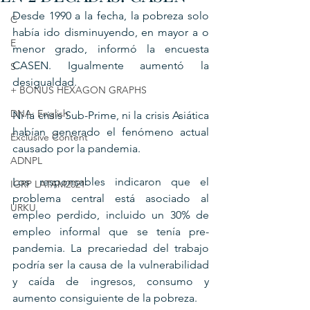
Desde 1990 a la fecha, la pobreza solo 
C
había ido disminuyendo, en mayor a o 
E
menor grado, informó la encuesta 
CASEN. Igualmente aumentó la 
S
desigualdad.
+ BONUS HEXAGON GRAPHS
DNA: English
Ni la crisis Sub-Prime, ni la crisis Asiática 
habían generado el fenómeno actual 
Exclusive Content
causado por la pandemia.
ADNPL
Los responsables indicaron que el 
IGRP LATAM2021
problema central está asociado al 
URKU
empleo perdido, incluido un 30% de 
empleo informal que se tenía pre-
pandemia. La precariedad del trabajo 
podría ser la causa de la vulnerabilidad 
y caída de ingresos, consumo y 
aumento consiguiente de la pobreza.