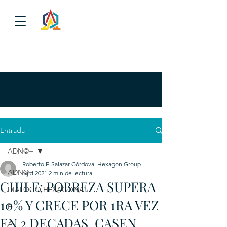
Entrada
ADN@+
Roberto F. Salazar-Córdova, Hexagon Group
ADN@+
6 jul 2021
2 min de lectura
CHILE: POBREZA SUPERA
DIALOGO HEXAGONAL
10% Y CRECE POR 1RA VEZ
P
EN 2 DECADAS. CASEN
A