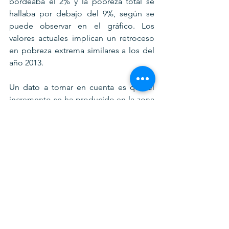
bordeaba el 2% y la pobreza total se 
hallaba por debajo del 9%, según se 
puede observar en el gráfico. Los 
valores actuales implican un retroceso 
en pobreza extrema similares a los del 
año 2013.
Un dato a tomar en cuenta es que el 
incremento se ha producido en la zona 
urbana, mientras que en la zona rural se 
ha reducido la pobreza. La pobreza 
urbana creció de 7,4% a 10,4% entre el 
2017 y el 2020. En lo rural, la pobreza se 
redujo de 16,5% a 13,8% en el mismo 
período.
CHILE
POBREZA
E
S