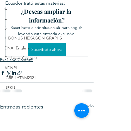
Ecuador trató estas materias:
C
¿Deseas ampliar la 
E
información?
Suscríbete a adnplus.co.uk para seguir 
S
leyendo esta entrada exclusiva.
+ BONUS HEXAGON GRAPHS
DNA: English
Suscríbete ahora
Exclusive Content
Exclusive Content
ADNPL
IGRP LATAM2021
URKU
Ver todo
Entradas recientes