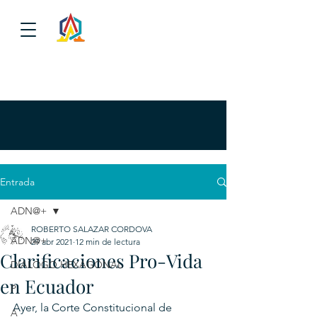
Entrada
ADN@+
ROBERTO SALAZAR CORDOVA
ADN@+
29 abr 2021
12 min de lectura
Clarificaciones Pro-Vida
DIALOGO HEXAGONAL
en Ecuador
P
Ayer, la Corte Constitucional de 
A