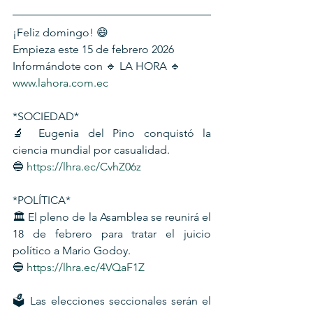
¡Feliz domingo! 😄
Empieza este 15 de febrero 2026
Informándote con 🔹 LA HORA 🔹
www.lahora.com.ec
*SOCIEDAD*
🔬 Eugenia del Pino conquistó la 
ciencia mundial por casualidad. 
🔵 
https://lhra.ec/CvhZ06z
*POLÍTICA*
🏛️ El pleno de la Asamblea se reunirá el 
18 de febrero para tratar el juicio 
político a Mario Godoy.
🔵 
https://lhra.ec/4VQaF1Z
🗳️ Las elecciones seccionales serán el 