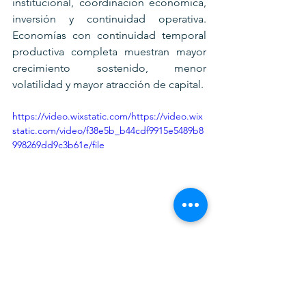
institucional, coordinación económica, 
inversión y continuidad operativa. 
Economías con continuidad temporal 
productiva completa muestran mayor 
crecimiento sostenido, menor 
volatilidad y mayor atracción de capital.
https://video.wixstatic.com/https://video.wix
static.com/video/f38e5b_b44cdf9915e5489b8
998269dd9c3b61e/file
¡Seremos K P.A.C.E.S.!
Conclusión