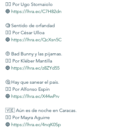
✍🏻 Por Ugo Stornaiolo
🔵 
https://lhra.ec/C7H82dn
🧐 Sentido de orfandad
✍🏻 Por César Ulloa
🔵 
https://lhra.ec/QcXsn5C
🤨 Bad Bunny y las pijamas.
✍🏻 Por Kléber Mantilla
🔵 
https://lhra.ec/z8ZYd55
🤔 Hay que sanear el país.
✍🏻 Por Alfonso Espín
🔵 
https://lhra.ec/X44wPrv
🇻🇪 Aún es de noche en Caracas.
✍🏻 Por Mayra Aguirre
🔵 
https://lhra.ec/4nqK0Sp