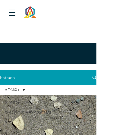
Entrada
ADN@+
ADN@+
DIALOGO HEXAGONAL
P
A