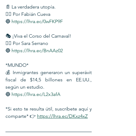
📄 La verdadera utopía.
✍🏻 Por Fabián Cueva 
🔵 
https://lhra.ec/0wFKP9F
🎭 ¡Viva el Corso del Carnaval!
✍🏻 Por Sara Serrano
🔵 
https://lhra.ec/BnAAz02
*MUNDO*
💰 Inmigrantes generaron un superávit 
fiscal de $14,5 billones en EE.UU., 
según un estudio.
🔵 
https://lhra.ec/L2x3afA
*Si esto te resulta útil, suscríbete aquí y 
comparte* 👉 
https://lhra.ec/DKxz4xZ