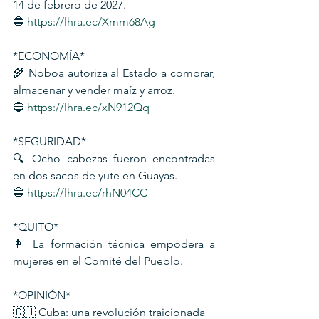
14 de febrero de 2027.
🔵 
https://lhra.ec/Xmm68Ag
*ECONOMÍA*
🌾 Noboa autoriza al Estado a comprar, 
almacenar y vender maíz y arroz.
🔵 
https://lhra.ec/xN912Qq
*SEGURIDAD*
🔍 Ocho cabezas fueron encontradas 
en dos sacos de yute en Guayas.
🔵 
https://lhra.ec/rhN04CC
*QUITO*
👩 La formación técnica empodera a 
mujeres en el Comité del Pueblo. 
*OPINIÓN*
🇨🇺 Cuba: una revolución traicionada