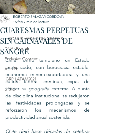
C
ROBERTO SALAZAR CORDOVA
E
16 feb
7 min de lectura
CUARESMAS PERPETUAS
S
SIN CARNAVALES DE
+ BONUS HEXAGON GRAPHS
SANGRE
DNA: English
Exclusive Content
Chile formó temprano un Estado 
centralizado, con burocracia estable, 
ADNPL
economía minera-exportadora y una 
IGRP LATAM2021
cultura laboral continua, capaz de 
vencer su 
geografía
 extrema. A punta 
URKU
de disciplina institucional se redujeron 
las festividades prolongadas y se 
reforzaron los mecanismos de 
productividad anual sostenida.
Chile dejó hace décadas de celebrar 