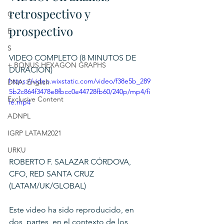
retrospectivo y 
C
prospectivo
E
S
VIDEO COMPLETO (8 MINUTOS DE 
+ BONUS HEXAGON GRAPHS
DURACION)
https://video.wixstatic.com/video/f38e5b_289
DNA: English
5b2c864f3478e8fbcc0e44728fb60/240p/mp4/fi
Exclusive Content
le.mp4
ADNPL
IGRP LATAM2021
URKU
ROBERTO F. SALAZAR CÓRDOVA, 
CFO, RED SANTA CRUZ 
(LATAM/UK/GLOBAL)
Este video ha sido reproducido, en 
dos  partes, en el contexto de los 