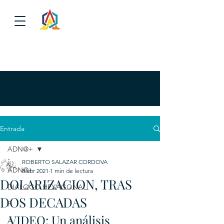
Entrada
ADN@+
ROBERTO SALAZAR CORDOVA
ADN@+
8 abr 2021
1 min de lectura
DOLARIZACION, TRAS
DIALOGO HEXAGONAL
DOS DECADAS
P
VIDEO: Un análisis 
A