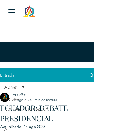
Entrada
ADN@+
ADN@+
ADN@+
13 ago 2023
1 min de lectura
ECUADOR: DEBATE
DIALOGO HEXAGONAL
PRESIDENCIAL
P
Actualizado:
14 ago 2023
A