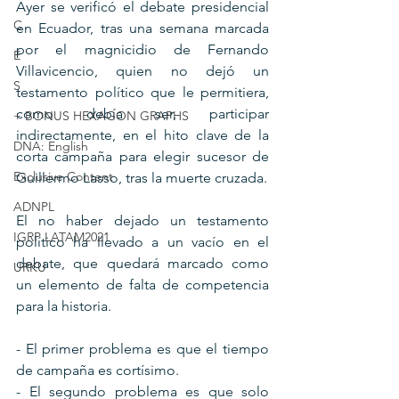
Ayer se verificó el debate presidencial 
C
en Ecuador, tras una semana marcada 
por el magnicidio de Fernando 
E
Villavicencio, quien no dejó un 
S
testamento político que le permitiera, 
como debía ser, participar 
+ BONUS HEXAGON GRAPHS
indirectamente, en el hito clave de la 
DNA: English
corta campaña para elegir sucesor de 
Exclusive Content
Guillermo Lasso, tras la muerte cruzada.
ADNPL
El no haber dejado un testamento 
IGRP LATAM2021
político ha llevado a un vacío en el 
debate, que quedará marcado como 
URKU
un elemento de falta de competencia 
para la historia.
- El primer problema es que el tiempo 
de campaña es cortísimo.
- El segundo problema es que solo 