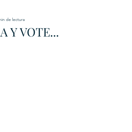
min de lectura
URKU
A Y VOTE...
EXAGON GROUP
7. APP
LAT-AM/UK-GL