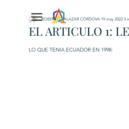
ROBERTO SALAZAR CORDOVA
19 may 2022
3 
Exclusive Content
ADNPL
IGRP LATAM2021
EL ARTICULO 1: LE
. URKU (Token)
5. CSPINC.TECH
6. H
LO QUE TENIA ECUADOR EN 1998: