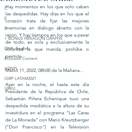
Hay momentos en los que solo caben 
C
las despedidas. Hay días en los que el 
E
corazón trata de fijar las mejores 
memorias en diálogo abierto con la 
S
razón. Y hay tiempos en los que a pesar 
+ BONUS HEXAGON GRAPHS
de todo, es sola y exclusivamente la 
DNA: English
voluntad la que manda, prohíbe o 
permite.
Exclusive Content
ADNPL
Marzo 11, 2022, 08h00 de la Mañana...
IGRP LATAM2021
Ayer en la noche, el hasta este día 
URKU
Presidente de la República de Chile, 
Sebastián Piñera Echenique tuvo una 
despedida mediática a la altura de su 
investidura en el programa "Las Caras 
de La Moneda" con Mario Kreutzberger 
("Don Francisco") en la Televisión 