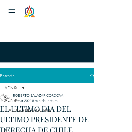
Entrada
ADN@+
ROBERTO SALAZAR CORDOVA
ADN@+
11 mar 2022
8 min de lectura
EL ULTIMO DIA DEL
DIALOGO HEXAGONAL
ULTIMO PRESIDENTE DE
P
DERECHA DE CHILE
A