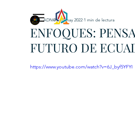
ADN@+
10 may 2022
1 min de lectura
Exclusive Content
ADNPL
IGRP LATAM2021
ENFOQUES: PENSA
. URKU (Token)
5. CSPINC.TECH
6. H
FUTURO DE ECUA
https://www.youtube.com/watch?v=6J_byf5YFYI