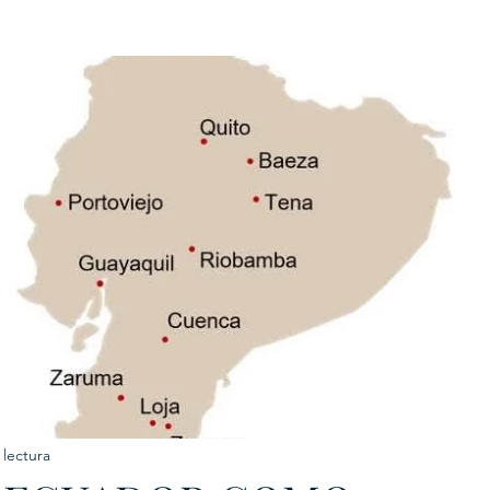
URKU
EXAGON GROUP
7. APP
LAT-AM/UK-GL
 lectura