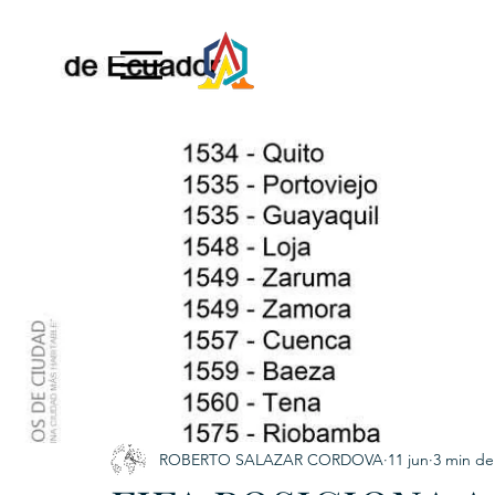
Exclusive Content
ADNPL
IGRP LATAM2021
. URKU (Token)
5. CSPINC.TECH
6. H
ROBERTO SALAZAR CORDOVA
11 jun
3 min de