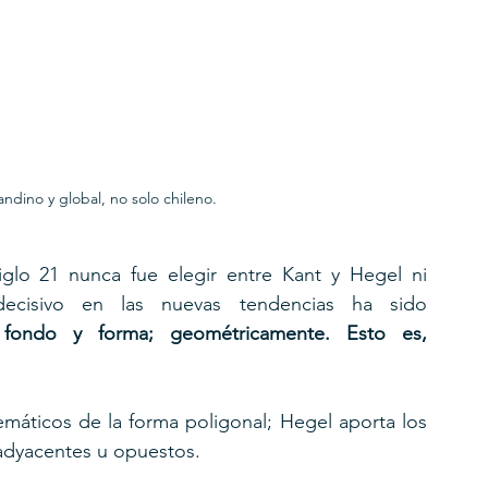
andino y global, no solo chileno.
siglo 21 nunca fue elegir entre Kant y Hegel ni 
disponerlos en jerarquía alguna. Lo decisivo en las nuevas tendencias ha sido 
fondo y forma; geométricamente. Esto es, 
emáticos de la forma poligonal; Hegel aporta los 
 adyacentes u opuestos. 