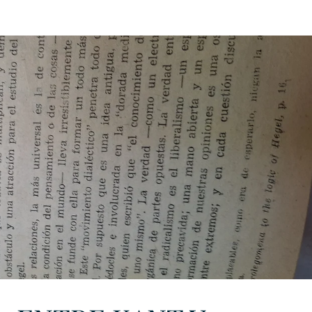
URKU
EXAGON GROUP
7. APP
LAT-AM/UK-GL