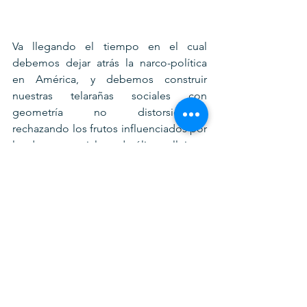
Va llegando el tiempo en el cual 
debemos dejar atrás la narco-política 
en América, y debemos construir 
nuestras telarañas sociales con 
geometría no distorsionada, 
rechazando los frutos influenciados por 
las drogras sociales y de élite, callejeras 
y del alma, y ampararnos nuevamente 
por la tradición, la familia y la 
propiedad privada como nuestras tres 
manos invisibles de camino, verdad y 
vida: nuestras santas cruces de red.