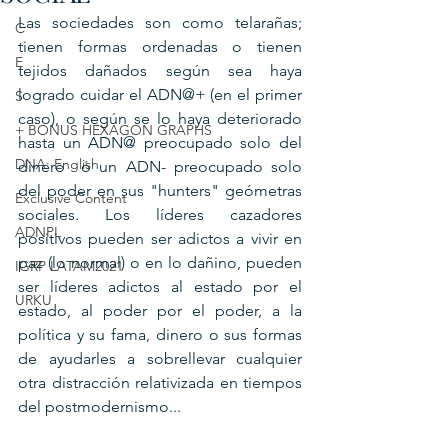
Las sociedades son como telarañas; 
C
tienen formas ordenadas o tienen 
E
tejidos dañados según sea haya 
logrado cuidar el ADN@+ (en el primer 
S
caso), o según se lo haya deteriorado 
+ BONUS HEXAGON GRAPHS
hasta un ADN@ preocupado solo del 
DNA: English
dinero  ó un ADN- preocupado solo 
del poder en sus "hunters" geómetras 
Exclusive Content
sociales. Los líderes cazadores 
ADNPL
positivos pueden ser adictos a vivir en 
paz (lo normal) o en lo dañino, pueden 
IGRP LATAM2021
ser líderes adictos al estado por el 
URKU
estado, al poder por el poder, a la 
política y su fama, dinero o sus formas 
de ayudarles a sobrellevar cualquier 
otra distracción relativizada en tiempos 
del postmodernismo...