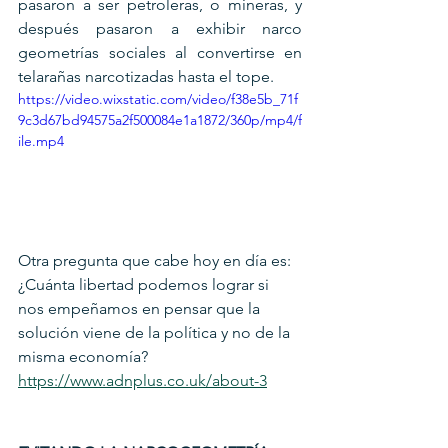
pasaron a ser petroleras, o mineras, y 
después pasaron a exhibir narco 
geometrías sociales al convertirse en 
telarañas narcotizadas hasta el tope.
https://video.wixstatic.com/video/f38e5b_71f
9c3d67bd94575a2f500084e1a1872/360p/mp4/f
ile.mp4
Otra pregunta que cabe hoy en día es: 
¿Cuánta libertad podemos lograr si 
nos empeñamos en pensar que la 
solución viene de la política y no de la 
misma economía?
https://www.adnplus.co.uk/about-3