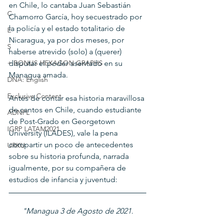
en Chile, lo cantaba Juan Sebastián 
C
Chamorro García, hoy secuestrado por 
la policía y el estado totalitario de 
E
Nicaragua, ya por dos meses, por 
S
haberse atrevido (solo) a (querer) 
+ BONUS HEXAGON GRAPHS
disputar el poder asentado en su 
Managua amada. 
DNA: English
Exclusive Content
Antes de contar esa historia maravillosa 
de cantos en Chile, cuando estudiante 
ADNPL
de Post-Grado en Georgetown 
IGRP LATAM2021
University (ILADES), vale la pena 
compartir un poco de antecedentes 
URKU
sobre su historia profunda, narrada 
igualmente, por su compañera de 
estudios de infancia y juventud:
"Managua 3 de Agosto de 2021.