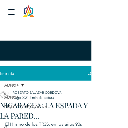
Entrada
ADN@+
ROBERTO SALAZAR CORDOVA
ADN@+
4 ago 2021
4 min de lectura
NICARAGUA: LA ESPADA Y
DIALOGO HEXAGONAL
LA PARED...
P
El Himno de los TR3S, en los años 90s 
A