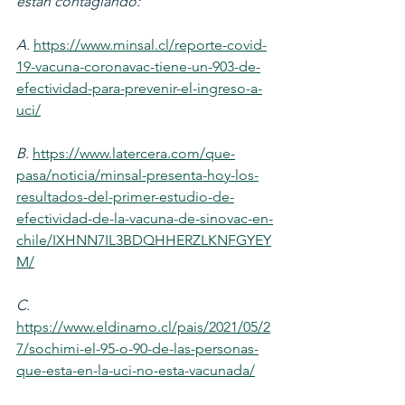
están contagiando:
A. 
https://www.minsal.cl/reporte-covid-
19-vacuna-coronavac-tiene-un-903-de-
efectividad-para-prevenir-el-ingreso-a-
uci/
B. 
https://www.latercera.com/que-
pasa/noticia/minsal-presenta-hoy-los-
resultados-del-primer-estudio-de-
efectividad-de-la-vacuna-de-sinovac-en-
chile/IXHNN7IL3BDQHHERZLKNFGYEY
M/
C. 
https://www.eldinamo.cl/pais/2021/05/2
7/sochimi-el-95-o-90-de-las-personas-
que-esta-en-la-uci-no-esta-vacunada/