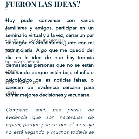
FUERON LAS IDEAS?
C
E
Hoy pude conversar con varios 
familiares y amigos, participar en un 
S
seminario virtual y a la vez, cerrar un par 
+ BONUS HEXAGON GRAPHS
de negocios virtualmente, junto con mi 
rutina diaria. Algo que me quedó del 
DNA: English
día es la idea de que hay todavía 
Exclusive Content
demasiadas personas que no se están 
ADNPL
vacunando porque están bajo el influjo 
psicológico de las noticias falsas, o 
IGRP LATAM2021
carecen de evidencia cercana para 
URKU
tomar mejores decisiones y vacunarse.
Comparto aquí, tres piezas de 
evidencia que son necesarias de 
repetir, porque parece que el mensaje 
no está llegando y muchos todavía se 