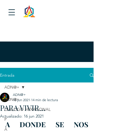
Entrada
ADN@+
ADN@+
ADN@+
15 jun 2021
14 min de lectura
PARA VIVIR...
DIALOGO HEXAGONAL
Actualizado:
16 jun 2021
P
A DONDE SE NOS 
A