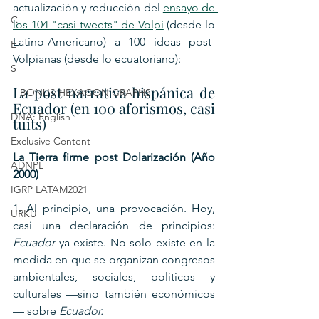
actualización y reducción del 
ensayo de 
C
los 104 "casi tweets" de Volpi
 (desde lo 
Latino-Americano) a 100 ideas post-
E
Volpianas (desde lo ecuatoriano):
S
La post narrativa hispánica de 
+ BONUS HEXAGON GRAPHS
Ecuador (en 100 aforismos, casi 
DNA: English
tuits)
Exclusive Content
La Tierra firme post Dolarización (Año 
ADNPL
2000)
IGRP LATAM2021
1. Al principio, una provocación. Hoy, 
URKU
casi una declaración de principios: 
Ecuador 
ya existe. No solo existe en la 
medida en que se organizan congresos 
ambientales, sociales, políticos y 
culturales —sino también económicos
— sobre 
Ecuador.