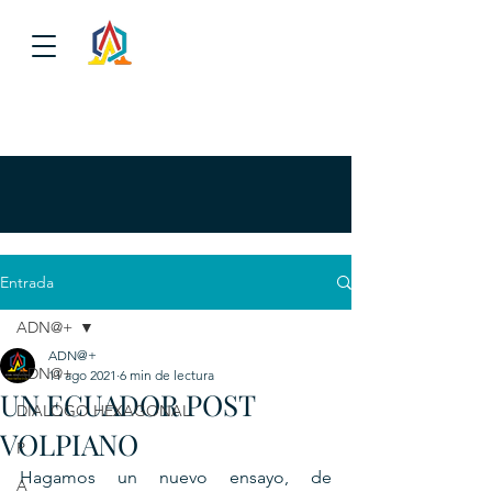
Entrada
ADN@+
ADN@+
ADN@+
11 ago 2021
6 min de lectura
UN ECUADOR POST
DIALOGO HEXAGONAL
VOLPIANO
P
Hagamos un nuevo ensayo, de 
A