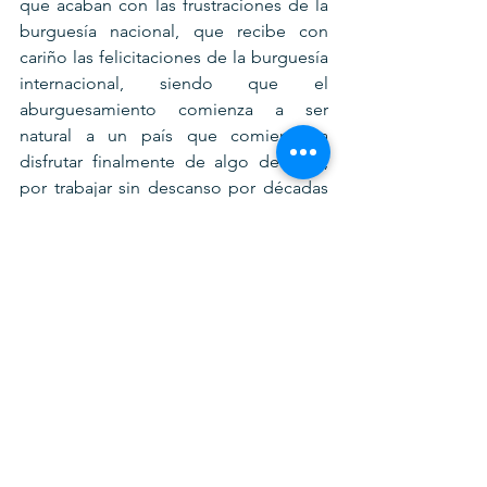
que acaban con las frustraciones de la 
burguesía nacional, que recibe con 
cariño las felicitaciones de la burguesía 
internacional, siendo que el 
aburguesamiento comienza a ser 
natural a un país que comienza a 
disfrutar finalmente de algo de ocio, 
por trabajar sin descanso por décadas 
en su proceso de desarrollo.
18. Si América Latina alcanzó su 
apogeo en 1990, con la "Concertación" 
en Chile, tuvieron que pasar 30 años 
para que el "Encuentro" en Ecuador 
brinde luz justo ahora que Chile 
necesita luces para no solo no iniciar su 
declive, sino para acelerar su nuevo 
normal.
19. Si en los ochenta, las dictaduras de 
América comenzaron a resquebrajarse 