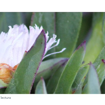
URKU
EXAGON GROUP
7. APP
LAT-AM/UK-GL
 lectura