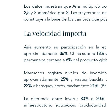
Los datos muestran que Asia multiplicó po
2,5
 y Sudamérica por 
2
. Las trayectorias e
constituyen la base de los cambios que po
La velocidad importa
Asia aumentó su participación en la 
aproximadamente 
36%
. China supera 
18% d
permanece cercana a 
6%
 del producto glob
Marruecos registra niveles de inversi
aproximadamente 
25%
 y Arabia Saudita 
22%
 y Paraguay aproximadamente 
21%
. (B
La diferencia entre invertir 
30%
 o 
20%
 
infraestructura, educación, productivid