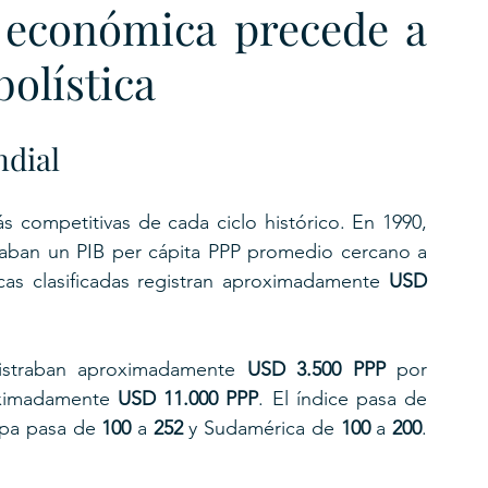
 económica precede a 
bolística
ndial
 competitivas de cada ciclo histórico. En 1990, 
las selecciones asiáticas clasificadas registraban un PIB per cápita PPP promedio cercano a 
icas clasificadas registran aproximadamente 
USD 
egistraban aproximadamente 
USD 3.500 PPP
 por 
oximadamente 
USD 11.000 PPP
. El índice pasa de 
pa pasa de 
100
 a 
252
 y Sudamérica de 
100
 a 
200
. 