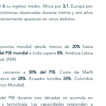
r 
6
 su ingreso medio, África por 
3,1
, Europa por 
conómicas observadas durante treinta y seis años 
steriormente aparecen en otros ámbitos.
economía mundial desde menos de 
20%
 hasta 
el PIB mundial
 e India supera 
8%
. América Latina 
al. (FMI).
ón cercanos a 
30% del PIB
, Costa de Marfil 
cerca de 
28%
. Ecuador bordea 
24%
, Colombia 
anco Mundial).
del PIB durante tres décadas se acumula en 
ad y tecnología. Las capacidades responden a 