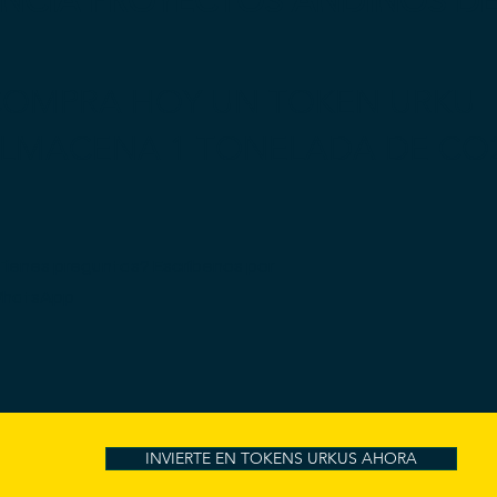
ANCIA PROYECTOS ANDINOS D
OMPRA HOY UN TOKEN URKU
ALMACENA 1 TONELADA DE CO
Tienes preguntas? Escríbenos por
hatsApp
INVIERTE EN TOKENS URKUS AHORA