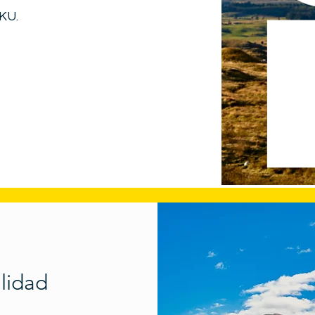
RKU.
alidad