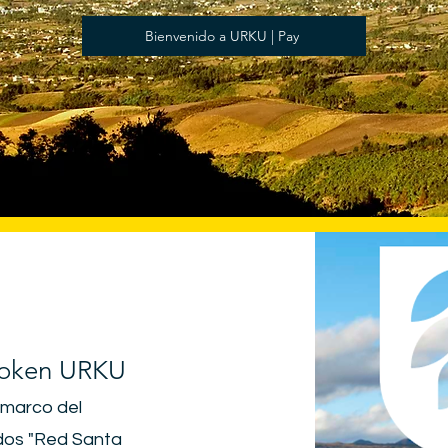
Bienvenido a URKU | Pay
Token URKU
l marco del
ndos "Red Santa