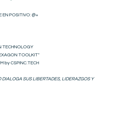
 EN POSITIVO​
: @+
ON TECHNOLOGY
"HEXAGON
T
OOLKIT
"
S2M by CSPINC.TECH
IO DIALOGA SUS LIBERTADES, LIDERAZGOS Y