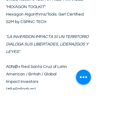
"HEXAGON
T
OOLKIT
"
Hexagon Algorithms/Tools. Get Certified
S2M by CSPINC.TECH
"LA INVERSION IMPACTA SI UN TERRITORIO
DIALOGA SUS LIBERTADES, LIDERAZGOS Y
LEYES".
ADN@+
Red Santa Cruz of Latin
American / British / Global
Impact Investors
(#BePalladium)​
URKU NOS AYUDA A SER
RESPONSABLES MES TRAS MES
Be
Palladium
Cuida la Vida: Ahorra 1 Token URKU