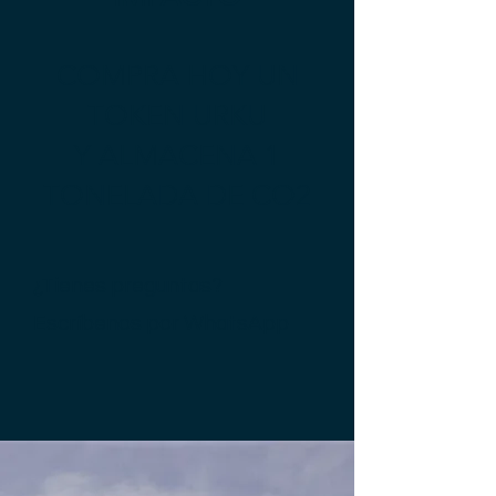
COMPRA HOY UN
TOKEN URKU
Y ALMACENA 1
TONELADA DE CO2
¿Tienes preguntas?
Escríbenos por
WhatsApp