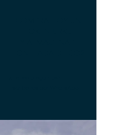
COMPRA HOY UN
TOKEN URKU
Y ALMACENA 1
TONELADA DE CO2
¿Tienes preguntas?
Escríbenos por
WhatsApp