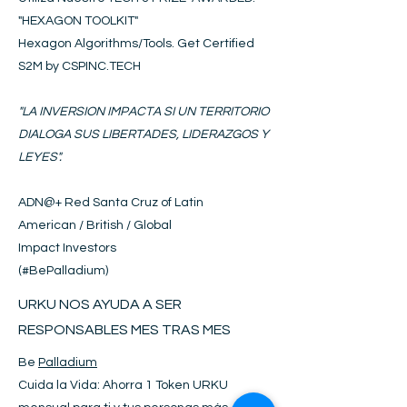
"HEXAGON
T
OOLKIT
"
Hexagon Algorithms/Tools. Get Certified
S2M by CSPINC.TECH
"LA INVERSION IMPACTA SI UN TERRITORIO
DIALOGA SUS LIBERTADES, LIDERAZGOS Y
LEYES".
ADN@+
Red Santa Cruz of Latin
American / British / Global
Impact Investors
(#BePalladium)​
URKU NOS AYUDA A SER
RESPONSABLES MES TRAS MES
Be
Palladium
Cuida la Vida: Ahorra 1 Token URKU