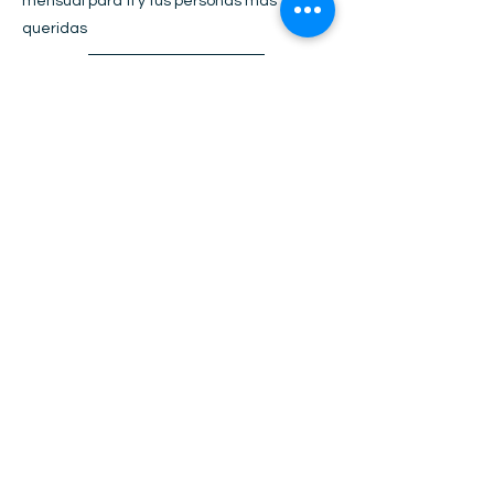
mensual para ti y tus personas más
queridas
3 URKUS/MES
¿YA NOS CONOCES Y
DESEAS FIRMAR UNO DE
NUESTROS TRADICIONALES
CONVENIOS DE DIALOGO
HEXAGONAL?
CONTÁCTANOS Y
REUNÁMONOS
HAZ UNA CITA CON NUESTRO CEO