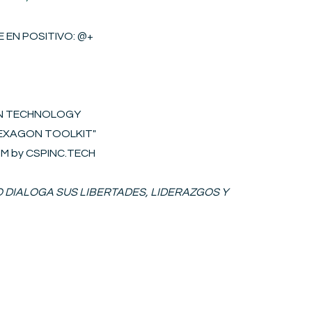
 EN POSITIVO​
: @+
ON TECHNOLOGY
"HEXAGON
T
OOLKIT
"
S2M by CSPINC.TECH
IO DIALOGA SUS LIBERTADES, LIDERAZGOS Y