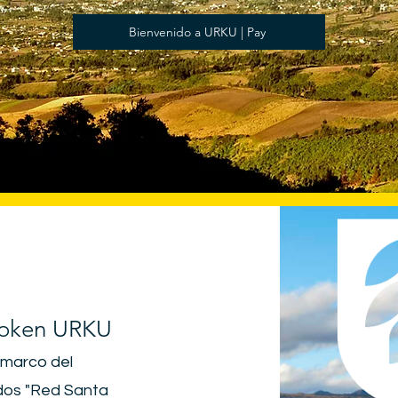
Bienvenido a URKU | Pay
Token URKU
l marco del
ndos "Red Santa