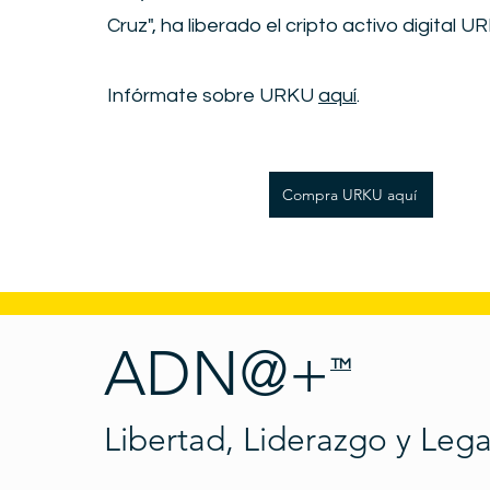
Cruz", ha liberado el cripto activo digital U
Infórmate sobre URKU
aquí
.
Compra URKU aquí
ADN@+
TM
Libertad, Liderazgo y Leg