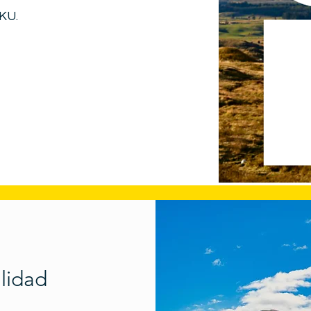
RKU.
alidad