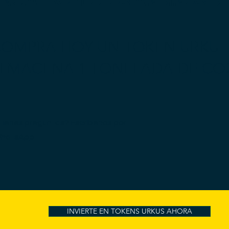
ANCIA PROYECTOS ANDINOS D
OMPRA HOY UN TOKEN URKU
ALMACENA 1 TONELADA DE CO
Tienes preguntas? Escríbenos por
hatsApp
INVIERTE EN TOKENS URKUS AHORA